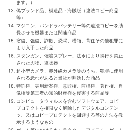
ます。）
偽ブランド品、模造品・海賊版（違法コピー商品
等）
マジコン、パンドラバッテリー等の違法コピーを助
長させる機器または関連商品
窃盗、強盗、詐欺、恐喝、横領、背任その他犯罪に
より入手した商品
スタンガン、催涙スプレー、法令により携行を禁止
された刃物、盗聴器
超小型カメラ、赤外線カメラ等のうち、犯罪に使用
される恐れがあると当社が判断した商品
特許権、実用新案権、意匠権、商標権、著作権、肖
像権等第三者の知的財産権を侵害する商品等
コンピュータウィルスを含むソフトウェア、コピー
プロテクトを権限なく解除したデジタルコンテン
ツ、又はコピープロテクトを回避する等の方法を教
示するようなもの