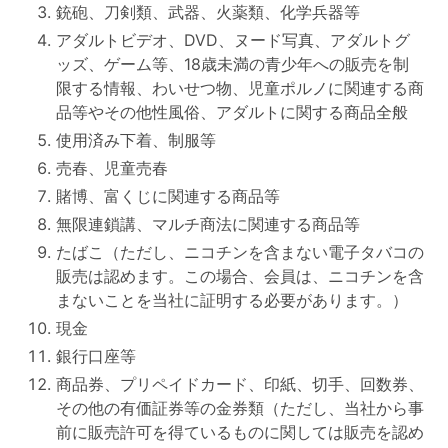
銃砲、刀剣類、武器、火薬類、化学兵器等
アダルトビデオ、DVD、ヌード写真、アダルトグ
ッズ、ゲーム等、18歳未満の青少年への販売を制
限する情報、わいせつ物、児童ポルノに関連する商
品等やその他性風俗、アダルトに関する商品全般
使用済み下着、制服等
売春、児童売春
賭博、富くじに関連する商品等
無限連鎖講、マルチ商法に関連する商品等
たばこ（ただし、ニコチンを含まない電子タバコの
販売は認めます。この場合、会員は、ニコチンを含
まないことを当社に証明する必要があります。）
現金
銀行口座等
商品券、プリペイドカード、印紙、切手、回数券、
その他の有価証券等の金券類（ただし、当社から事
前に販売許可を得ているものに関しては販売を認め